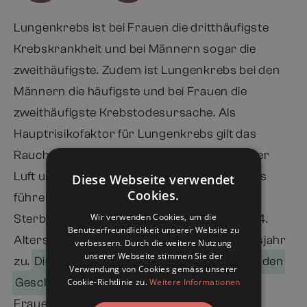
Lungenkrebs ist bei Frauen die dritthäufigste
Krebskrankheit und bei Männern sogar die
zweithäufigste. Zudem ist Lungenkrebs bei den
Männern die häufigste und bei Frauen die
zweithäufigste Krebstodesursache. Als
Hauptrisikofaktor für Lungenkrebs gilt das
Rauchen, aber auch Schadstoffbelastung der
Luft und Infektionen können zu Lungenkrebs
Diese Webseite verwendet
Cookies.
führen. Die Neuerkrankungsrate und die
Wir verwenden Cookies, um die
Sterberate nehmen bei Männern bis zum 84.
Benutzerfreundlichkeit unserer Website zu
Altersjahr und bei Frauen bis zum 79. Altersjahr
verbessern. Durch die weitere Nutzung
unserer Webseite stimmen Sie der
zu.
Die Erkrankungsrate entwickelt sich bei den
Verwendung von Cookies gemäss unserer
– heisst, bei den
Cookie-Richtlinie zu.
Weitere Informationen
Geschlechtern gegenläufig
Frauen steigt sie kontinuierlich an, bei den