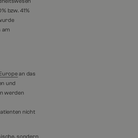
ndheitswesen
30% bzw. 41%
 wurde
s am
 Europe
an das
nen und
en werden
n
atienten nicht
inische, sondern