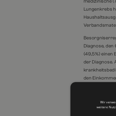
medizinische (
Lungenkrebs ha
Haushaltsausga
Verbandsmater
Besorgniserre
Diagnose, den 6
(49,5%) einen 
der Diagnose. A
krankheitsbed
den Einkomme
Finanzielle Pr
gemeldet, wobe
Wir verwe
selbst (62,3%)
weitere Nut
Haushaltseink