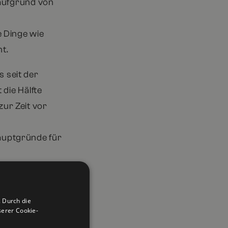
 aufgrund von
 Dinge wie
t.
 seit der
die Hälfte
ur Zeit vor
auptgründe für
Befragten
 die Patienten
 Durch die
s 30% ihres
erer Cookie-
 erheblichen