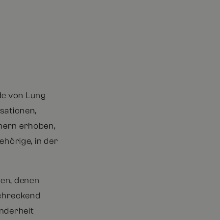
rde von Lung
sationen,
hmern erhoben,
hörige, in der
gen, denen
schreckend
inderheit