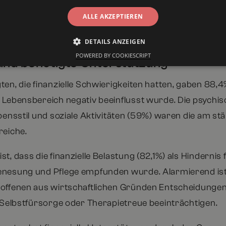
lastungen führte.
ALLE AKZEPTIEREN
DETAILS ANZEIGEN
en finanzieller Belastungen auf euro
POWERED BY COOKIESCRIPT
und benötigte Unterstützung
en, die finanzielle Schwierigkeiten hatten, gaben 88,4
 Lebensbereich negativ beeinflusst wurde. Die psychi
bensstil und soziale Aktivitäten (59%) waren die am st
reiche.
t, dass die finanzielle Belastung (82,1%) als Hindernis 
nesung und Pflege empfunden wurde. Alarmierend ist
offenen aus wirtschaftlichen Gründen Entscheidungen
e Selbstfürsorge oder Therapietreue beeinträchtigen.