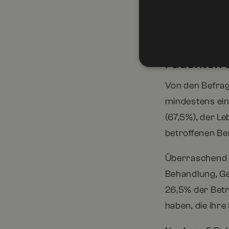
finanziellen Be
Auswirkung
Patienten 
Von den Befragt
mindestens ein
(67,5%), der Le
betroffenen Be
Überraschend is
Behandlung, Ge
26,5% der Betr
haben, die ihr