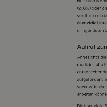
Nur 1 von 5 Be
(21,6%) oder d
von ihnen die 
finanzielle Un
dringendsten be
Aufruf zu
Angesichts die
medizinische P
entsprechende
aufgefordert,
voranzutreiben
arbeiten könne
Die finanzielle