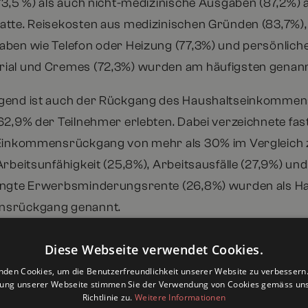
73,5 %) als auch nicht-medizinische Ausgaben (87,2%)
tte. Reisekosten aus medizinischen Gründen (83,7%),
ben wie Telefon oder Heizung (77,3%) und persönliche
ial und Cremes (72,3%) wurden am häufigsten genann
gend ist auch der Rückgang des Haushaltseinkommens
2,9% der Teilnehmer erlebten. Dabei verzeichnete fast 
Einkommensrückgang von mehr als 30% im Vergleich z
rbeitsunfähigkeit (25,8%), Arbeitsausfälle (27,9%) und
ingte Erwerbsminderungsrente (26,8%) wurden als H
nsrückgang genannt.
obleme aufgrund der Krankheit wurden von 66,7% der 
Diese Webseite verwendet Cookies.
i Angehörige (77,9%) häufiger darüber berichteten als
nden Cookies, um die Benutzerfreundlichkeit unserer Website zu verbessern.
. Beunruhigend ist, dass 21,2% der Teilnehmer mehr al
zung unserer Webseite stimmen Sie der Verwendung von Cookies gemäss uns
Richtlinie zu.
Weitere Informationen
ommens für Lungenkrebsausgaben benötigten, was zu