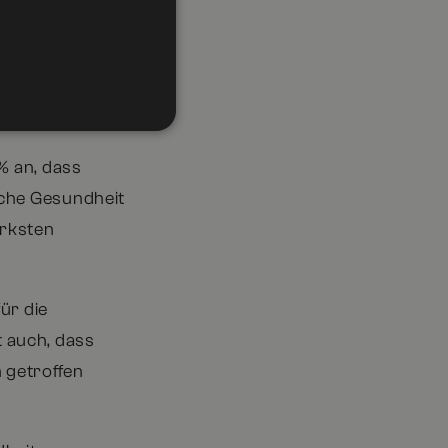
päische
% an, dass
sche Gesundheit
ärksten
für die
 auch, dass
 getroffen