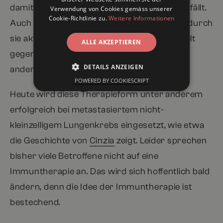
damit die Immunreaktion nicht zu heftig ausfällt.
Verwendung von Cookies gemäss unserer
Cookie-Richtlinie zu.
Weitere Informationen
Auch muss sie dafür sorgen, dass sich das durch
sie aktivierte Immunsystem möglichst gezielt
ALLE AKZEPTIEREN
gegen Krebszellen richtet und nicht gegen
DETAILS ANZEIGEN
andere Körperzellen.
POWERED BY COOKIESCRIPT
Heute wird diese Therapieform unter anderem
erfolgreich bei metastasiertem nicht-
kleinzelligem Lungenkrebs eingesetzt, wie etwa
die Geschichte von
Cinzia
zeigt. Leider sprechen
bisher viele Betroffene nicht auf eine
Immuntherapie an. Das wird sich hoffentlich bald
ändern, denn die Idee der Immuntherapie ist
bestechend.