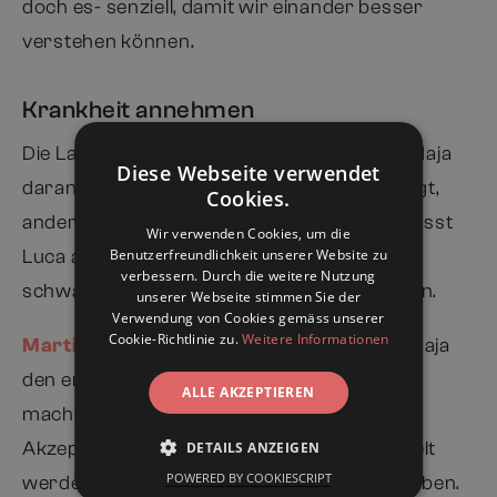
doch es- senziell, damit wir einander besser
verstehen können.
Krankheit annehmen
Die Lage ändert sich, als Backpacker Luca Maja
Diese Webseite verwendet
daran erinnert, dass wahre Stärke darin liegt,
Cookies.
anderen zu vertrauen. Maja gibt nach und lässt
Wir verwenden Cookies, um die
Benutzerfreundlichkeit unserer Website zu
Luca auf dem Traktor mitfahren. Als sie zu
verbessern. Durch die weitere Nutzung
schwach ist, darf er das Steuer übernehmen.
unserer Webseite stimmen Sie der
Verwendung von Cookies gemäss unserer
Cookie-Richtlinie zu.
Weitere Informationen
Martin
: Eine wunderschöne Szene, in der Maja
den ersten Schritt zum Self-Empowerment
ALLE AKZEPTIEREN
macht: Sie akzeptiert ihre Situation. Wobei
Akzeptanz nicht mit Resignation verwechselt
DETAILS ANZEIGEN
POWERED BY COOKIESCRIPT
werden darf. Akzeptieren heisst nicht aufgeben.