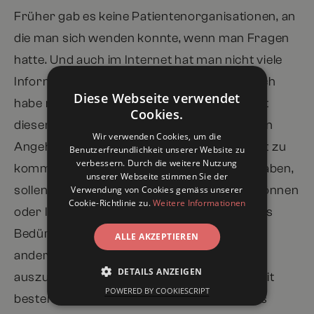
Früher gab es keine Patientenorganisationen, an
die man sich wenden konnte, wenn man Fragen
hatte. Und auch im Internet hat man nicht viele
Informationen zu Lungenkrebs gefunden. Ich
Diese Webseite verwendet
habe mich darum auch oft alleine gefühlt mit
Cookies.
diesem Schicksal. Heute möchte ich anderen
Wir verwenden Cookies, um die
Angehörigen helfen, besser durch diese Zeit zu
Benutzerfreundlichkeit unserer Website zu
verbessern. Durch die weitere Nutzung
kommen als ich damals. Wenn sie Fragen haben,
unserer Webseite stimmen Sie der
sollen sie einen Ort haben, wo sie anrufen können
Verwendung von Cookies gemäss unserer
Cookie-Richtlinie zu.
Weitere Informationen
oder Informationen finden. Und wenn sie das
Bedürfnis haben, sich in einer Gruppe mit
ALLE AKZEPTIEREN
anderen Lungenkrebs-Betroffenen
DETAILS ANZEIGEN
auszutauschen, dann sollte diese Möglichkeit
POWERED BY COOKIESCRIPT
bestehen. Denn wenn man nicht über Krebs