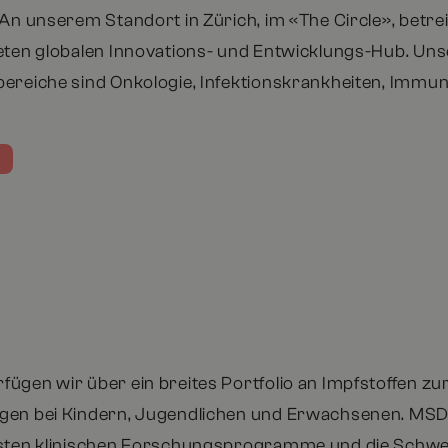
 An unserem Standort in Zürich, im «The Circle», betre
eten globalen Innovations- und Entwicklungs-Hub. Un
ereiche sind Onkologie, Infektionskrankheiten, Immun
ügen wir über ein breites Portfolio an Impfstoffen zu
gen bei Kindern, Jugendlichen und Erwachsenen. MSD
sten klinischen Forschungsprogramme und die Schweiz