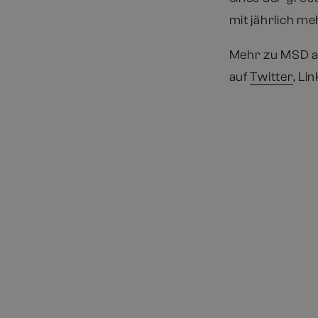
mit jährlich me
Mehr zu MSD 
auf
Twitter
, Li