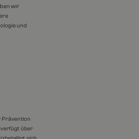
iben wir
sere
ologie und
r Prävention
verfügt über
beteiligt sich