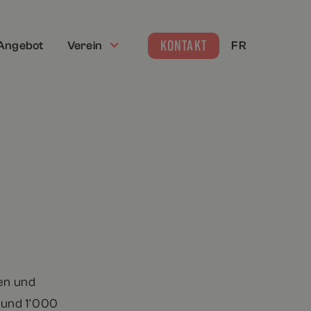
KONTAKT
Angebot
Verein
FR
en und
rund 1'000