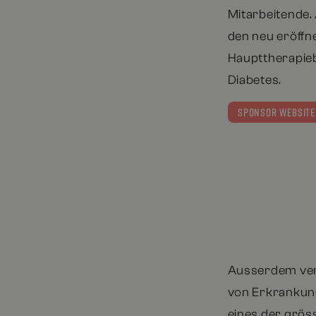
Mitarbeitende.
den neu eröffn
Haupttherapieb
Diabetes.
SPONSOR WEBSITE
Ausserdem verf
von Erkrankun
eines der grös