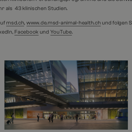
hr als 43 klinischen Studien.
auf
msd.ch
,
www.de.msd-animal-health.ch
und folgen S
nkedIn,
Facebook
und
YouTube
.